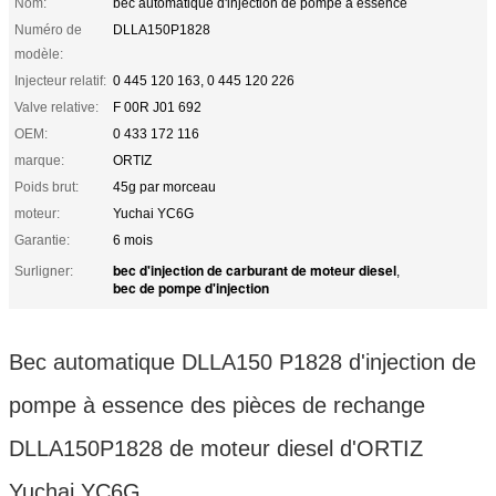
Nom:
bec automatique d'injection de pompe à essence
Numéro de
DLLA150P1828
modèle:
Injecteur relatif:
0 445 120 163, 0 445 120 226
Valve relative:
F 00R J01 692
OEM:
0 433 172 116
marque:
ORTIZ
Poids brut:
45g par morceau
moteur:
Yuchai YC6G
Garantie:
6 mois
bec d'injection de carburant de moteur diesel
Surligner:
,
bec de pompe d'injection
Bec automatique DLLA150 P1828 d'injection de
pompe à essence des pièces de rechange
DLLA150P1828 de moteur diesel d'ORTIZ
Yuchai YC6G