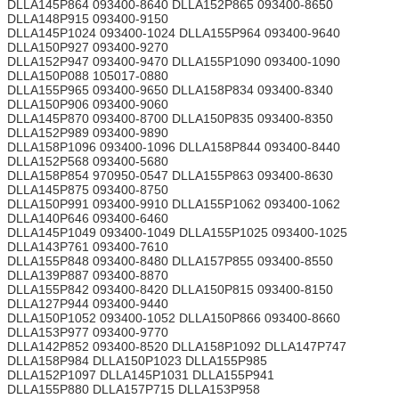
DLLA145P864 093400-8640 DLLA152P865 093400-8650
DLLA148P915 093400-9150
DLLA145P1024 093400-1024 DLLA155P964 093400-9640
DLLA150P927 093400-9270
DLLA152P947 093400-9470 DLLA155P1090 093400-1090
DLLA150P088 105017-0880
DLLA155P965 093400-9650 DLLA158P834 093400-8340
DLLA150P906 093400-9060
DLLA145P870 093400-8700 DLLA150P835 093400-8350
DLLA152P989 093400-9890
DLLA158P1096 093400-1096 DLLA158P844 093400-8440
DLLA152P568 093400-5680
DLLA158P854 970950-0547 DLLA155P863 093400-8630
DLLA145P875 093400-8750
DLLA150P991 093400-9910 DLLA155P1062 093400-1062
DLLA140P646 093400-6460
DLLA145P1049 093400-1049 DLLA155P1025 093400-1025
DLLA143P761 093400-7610
DLLA155P848 093400-8480 DLLA157P855 093400-8550
DLLA139P887 093400-8870
DLLA155P842 093400-8420 DLLA150P815 093400-8150
DLLA127P944 093400-9440
DLLA150P1052 093400-1052 DLLA150P866 093400-8660
DLLA153P977 093400-9770
DLLA142P852 093400-8520 DLLA158P1092 DLLA147P747
DLLA158P984 DLLA150P1023 DLLA155P985
DLLA152P1097 DLLA145P1031 DLLA155P941
DLLA155P880 DLLA157P715 DLLA153P958