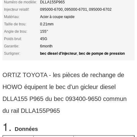
Numéro de modèle:
DLLA155P965
Injecteur relatif:
095000-6700, 095000-6701, 095000-6702
Matériau:
Acier à coupe rapide
Taille de trou:
0.21mm
Angle de trou:
155°
Poids brut:
45G
Garantie:
6month
bec diesel d'injecteur
bec de pompe de pression
Surligner:
,
ORTIZ TOYOTA - les pièces de rechange de
HOWO équipent le bec d'un gicleur diesel
DLLA155 P965 du bec 093400-9650 commun
du rail DLLA155P965
1.
Données