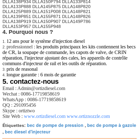
DLLA138P934 DLLA150P794 DLLA133P814
DLLA133P888 DLLA145P875 DLLA148P820
DLLA125P889 DLLA151P008 DLLA148P821
DLLA139P851 DLLA155P871 DLLA148P826
DLLA138P919 DLLA150P907 DLLA149P786
DLLA153P957 DLLA155P948
4. Pourquoi nous ?
12 ans pour le système d'injection diesel
1.
professionnel :
les produits principaux les kits contiennent les becs
2.
de CR, la soupape de commande, les capots de valve, de CRIN
réparation, l'injecteur ajustant des cales, les appareils de contrôle
communs d'injecteur de rail et les outils de réparation.
prix de reasonal
3.
longue garantie : 6 mois de garantie
4.
5.
contactez-nous
Email : Admin@ortizdiesel.com
Wechat : 0086-17719858619
WhatsApp : 0086-17719858619
QQ : 291095456
Skype : ortiztwo
Site Web :
www.ortizdiesel.com
www.ortiznozzle.com
bec de pompe de pression
bec de pompe à gazole
Étiquettes:
,
bec diesel d'injecteur
,