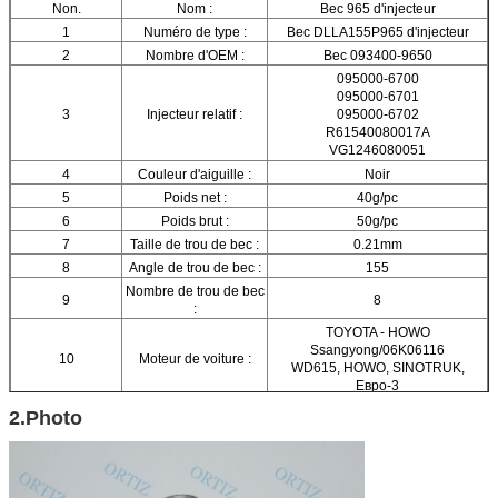
Non.
Nom :
Bec 965 d'injecteur
1
Numéro de type :
Bec DLLA155P965 d'injecteur
2
Nombre d'OEM :
Bec 093400-9650
095000-6700
095000-6701
3
Injecteur relatif :
095000-6702
R61540080017A
VG1246080051
4
Couleur d'aiguille :
Noir
5
Poids net :
40g/pc
6
Poids brut :
50g/pc
7
Taille de trou de bec :
0.21mm
8
Angle de trou de bec :
155
Nombre de trou de bec
9
8
:
TOYOTA - HOWO
Ssangyong/06K06116
10
Moteur de voiture :
WD615, HOWO, SINOTRUK,
Евро-3
11
Marque :
ORTIZ
2.Photo
12
Matériel :
Acier à coupe rapide