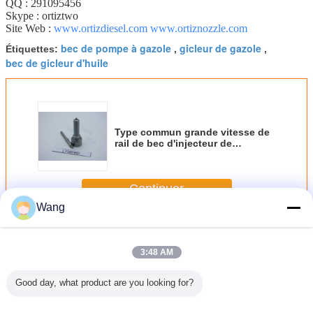
QQ : 291095456
Skype : ortiztwo
Site Web :
www.ortizdiesel.com
www.ortiznozzle.com
bec de pompe à gazole
gicleur de gazole
Étiquettes:
,
,
bec de gicleur d'huile
Type commun grande vitesse de
rail de bec d'injecteur de
DELPHES fonctionnant L135 PBD
Continuer
Wang
Bec d'injecteur de Delphes
Plus
3:48 AM
Good day, what product are you looking for?
ecteur
Couleur argentée
Bec de
Gicleur de gazole
28337917