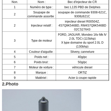
Non.
Nom :
Bec d'injecteur de CR
1
Numéro de type :
bec L135 PBD de Delphes
Soupape de
soupape de commande 9308-621C,
2
commande assortie :
9308z621C
injecteur diesel R00504Z,
2
Injecteur relatif :
4S7Q9K546BD, RM4S7Q9K546BD
02CS27643
FORD, JAGUAR, Mondeo 16v Mk IV
2.0L TDCi (115bhp)
3
Type de moteur
X type domaine du sport 2.0L D
(130bhp)
4
Couleur d'aiguille :
Slivery, cannelure
5
Poids net :
40g/pc
6
Poids brut :
50g/pc
7
Moteur de voiture :
véhicule diesel
8
Marque :
ORTIZ
9
Matériel :
Acier à coupe rapide
10
Certifi :
CE, ISO9001
2.Photo
11
Détails d'emballage :
1pc/tube, 10pcs/box
12
Taille de boîte :
10 (cm) *4.5 (cm) *7.5 (cm)
13
Garantie :
6 mois