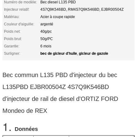
Numéro de modèle:
Bec diesel L135 PBD
Injecteur relatif:
4S7Q9K546BD, RM4S7Q9K546BD, EJBR00504Z
Matériau:
Acier à coupe rapide
Couleur d'aiguille:
argenté
Poids net:
40g/pc
Poids brut:
50g/PC
Garantie:
6 mois
bec de gicleur d'huile
gicleur de gazole
Surligner:
,
Bec commun L135 PBD d'injecteur du bec
L135PBD EJBR00504Z 4S7Q9K546BD
d'injecteur de rail de diesel d'ORTIZ FORD
Mondeo de REX
1.
Données