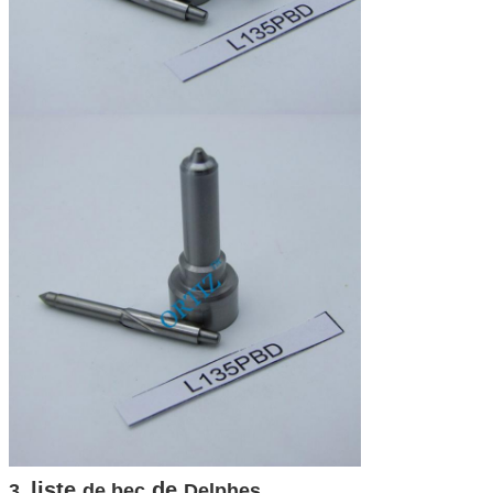
liste
de
3.
de bec
Delphes