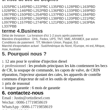
L025PBC L145PBD L222PBC L135PBD L128PBD L163PBD
L028PBC L146PBD L252PBD L136PBD L133PBD L169PBD
L087PBD L150PBD L254PBD L137PBD L134PBD L184PBD
L096PBD L153PBD L260PBD L138PBD L120PBD L221PBC
L097PBD L157PBD L274PBC L121PBD
L109PBD L163PBA
L337PBB
terme 4.Business
Délai de livraison : La livraison d'ici 1-2 jours après paiement
Manière d'expédition : DHL, Fedex, UPS, TNT, SME, ARAMEX, par avion
Conditions de paiement : T/T, Western Union, Paypal, Ect.
Marché d'exportation actuel : Sud/Amérique du Nord, l'Europe, mi est, Afrique,
Asie, Australie
5. Pourquoi nous ?
12 ans pour le système d'injection diesel
1.
professionnel :
les produits principaux les kits contiennent les becs
2.
de CR, la soupape de commande, les capots de valve, de CRIN
réparation, l'injecteur ajustant des cales, les appareils de contrôle
communs d'injecteur de rail et les outils de réparation.
prix de reasonal
3.
longue garantie : 6 mois de garantie
4.
6.
contactez-nous
Email : Justin@ortizdiesel.com
Wechat : 0086-17719858619
WhatsApp : 0086-17719858619