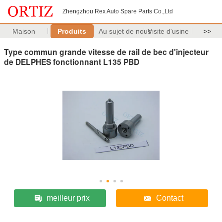
Zhengzhou Rex Auto Spare Parts Co.,Ltd
Maison
Produits
Au sujet de nous
Visite d'usine
>>
Type commun grande vitesse de rail de bec d'injecteur
de DELPHES fonctionnant L135 PBD
meilleur prix
Contact