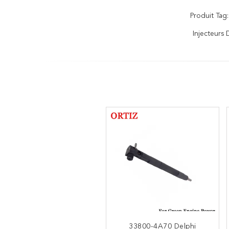
Produit Tag:
Injecteurs
Soupape de commande
33800-4A70 Delphi