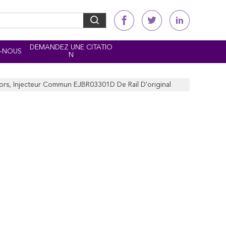
DEMANDEZ UNE CITATIO
-NOUS
N
ectors, Injecteur Commun EJBR03301D De Rail D'original