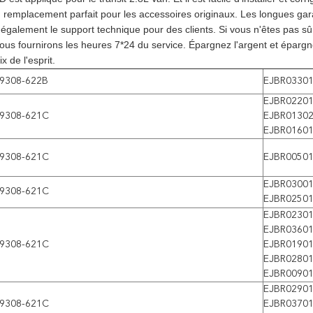
n remplacement parfait pour les accessoires originaux. Les longues gara
 également le support technique pour des clients. Si vous n'êtes pas s
Nous fournirons les heures 7*24 du service. Épargnez l'argent et épargn
ix de l'esprit.
 9308-622B
EJBR0330
EJBR0220
 9308-621C
EJBR0130
EJBR0160
 9308-621C
EJBR0050
EJBR0300
 9308-621C
EJBR0250
EJBR0230
EJBR0360
 9308-621C
EJBR0190
EJBR0280
EJBR0090
EJBR0290
 9308-621C
EJBR0370