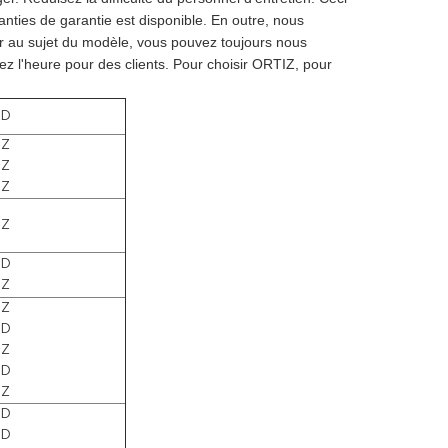
nties de garantie est disponible. En outre, nous
ûr au sujet du modèle, vous pouvez toujours nous
ez l'heure pour des clients. Pour choisir ORTIZ, pour
1D
1Z
2Z
1Z
1Z
1D
1Z
1Z
1D
1Z
1D
1Z
1D
1D