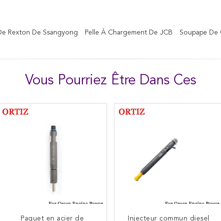
 De Rexton De Ssangyong
Pelle À Chargement De JCB
Soupape De
Vous Pourriez Être Dans Ces
Paquet en acier de
Longévité élevée
Injecteur commun diesel
Valve à haute pression