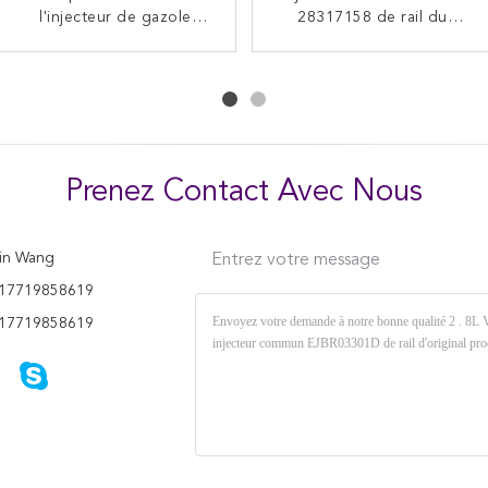
cylindrique 9308 de poids
l'injecteur de gazole
argentée, valve commune
28317158 de rail du
net de la soupape de
d'OEM 04102137
9308 d'injecteur de rail
manipulateur 4,4
commande de Ford de
04287822 Nuetral
télescopiques 32006881
de petite taille - 618C
forme 10G - 622A
Prenez Contact Avec Nous
in Wang
Entrez votre message
17719858619
17719858619