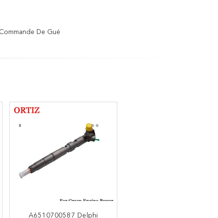
 Commande De Gué
Grande vitesse commune
A6510700587 Delphi