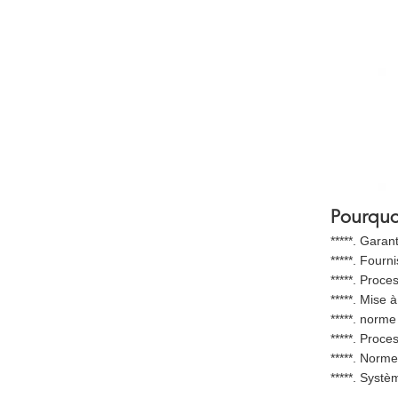
Pourquo
*****. Garant
*****. Fourn
*****. Proc
*****. Mise 
*****. norm
*****. Proc
*****. Norme
*****. Systè