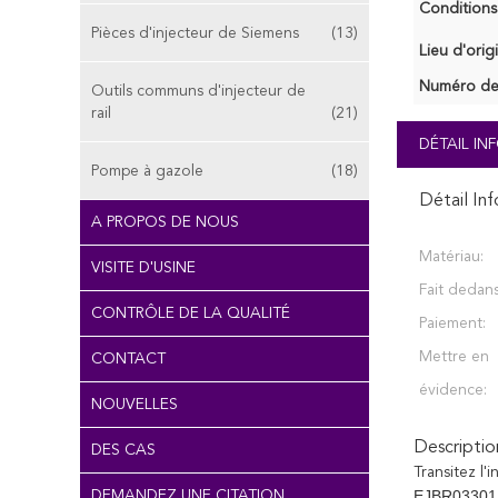
Conditions
Pièces d'injecteur de Siemens
(13)
Lieu d'orig
Numéro de
Outils communs d'injecteur de
rail
(21)
DÉTAIL I
Pompe à gazole
(18)
Détail In
A PROPOS DE NOUS
Matériau:
VISITE D'USINE
Fait dedans
CONTRÔLE DE LA QUALITÉ
Paiement:
Mettre en
CONTACT
évidence:
NOUVELLES
Descriptio
DES CAS
Transitez l
EJBR03301D e
DEMANDEZ UNE CITATION