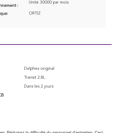
Unité 30000 par mois
onnement :
ORTIZ
que:
Delphes original
Transit 2.8L
Dans les 2 jours
CB
ger. Réduisez la difficulté du personnel d'entretien. Ceci