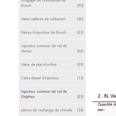
Soupape de commande de
Bosch
(90)
Valve calibrée de carburant
(35)
Pièces d'injecteur de Bosch
(23)
injecteur commun de rail de
denso
(56)
Valve de plat d'orifice
(29)
Cales diesel d'injecteur
(13)
Injecteur commun de rail de
2 . 8L V
Delphes
(21)
Quantité 
min :
pièces de rechange de chenille
(34)