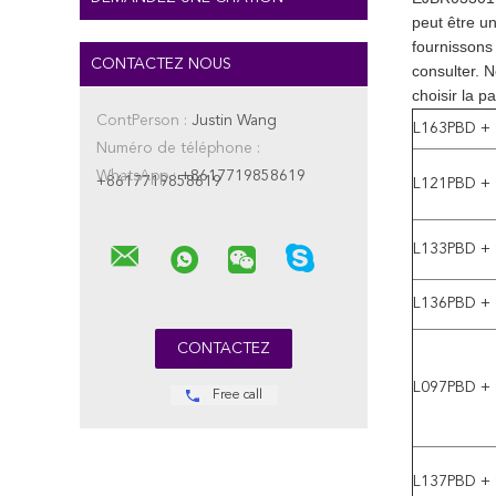
peut être u
fournissons
CONTACTEZ NOUS
consulter. 
choisir la pa
ContPerson :
Justin Wang
L163PBD +
Numéro de téléphone :
WhatsApp :
+8617719858619
+8617719858619
L121PBD +
L133PBD +
L136PBD +
L097PBD +
Free call
L137PBD +