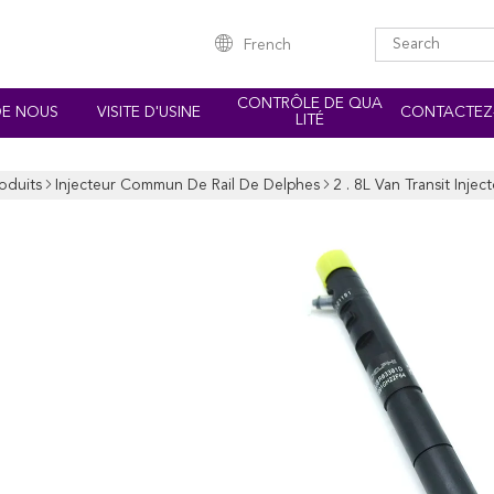
French
CONTRÔLE DE QUA
DE NOUS
VISITE D'USINE
CONTACTEZ
LITÉ
oduits
Injecteur Commun De Rail De Delphes
2 . 8L Van Transit Inj