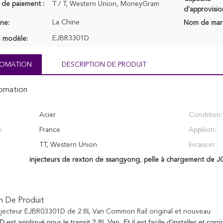
 de paiement :
T / T, Western Union, MoneyGram
d'approvisi
La Chine
ine:
Nom de mar
EJBR3301D
 modèle:
NFOMATION
DESCRIPTION DE PRODUIT
fomation
Acier
Condition:
:
France
Appliion:
TT, Western Union
livraison:
injecteurs de rexton de ssangyong
,
pelle à chargement de J
n De Produit
'injecteur EJBR03301D de 2.8L Van Common Rail original et nouveau
st appliqué pour le transit 2.8L Van. Et il est facile d'installer et corri