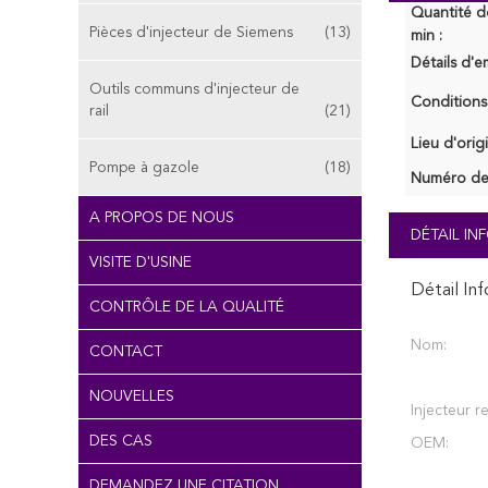
Quantité 
Pièces d'injecteur de Siemens
(13)
min :
Détails d'e
Outils communs d'injecteur de
Conditions
rail
(21)
Lieu d'orig
Pompe à gazole
(18)
Numéro de
A PROPOS DE NOUS
DÉTAIL I
VISITE D'USINE
Détail In
CONTRÔLE DE LA QUALITÉ
Nom:
CONTACT
NOUVELLES
Injecteur rel
DES CAS
OEM:
DEMANDEZ UNE CITATION