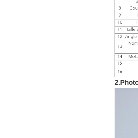
a
8
Coul
9
10
11
Taille
12
Angle 
Nomb
13
14
Mote
15
16
2.Phot