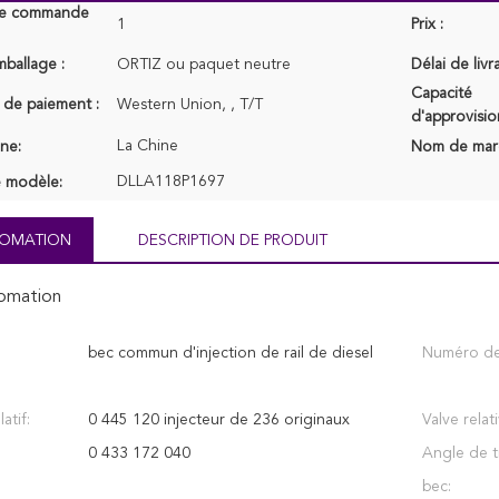
de commande
1
Prix :
mballage :
ORTIZ ou paquet neutre
Délai de livr
Capacité
 de paiement :
Western Union, , T/T
d'approvisi
La Chine
ine:
Nom de mar
DLLA118P1697
 modèle:
NFOMATION
DESCRIPTION DE PRODUIT
fomation
bec commun d'injection de rail de diesel
Numéro de
atif:
0 445 120 injecteur de 236 originaux
Valve relati
0 433 172 040
Angle de 
bec: