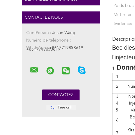
Poids brut:
Mettre en
CONTACTEZ NOUS
évidence:
ContPerson :
Justin Wang
Descriptio
Numéro de téléphone :
Bec dies
WhatsApp :
+8617719858619
+8617719858619
l'injec
Donn
1.
1
2
Num
3
No
4
Inj
Free call
5
Va
Bo
6
d
Kits
7