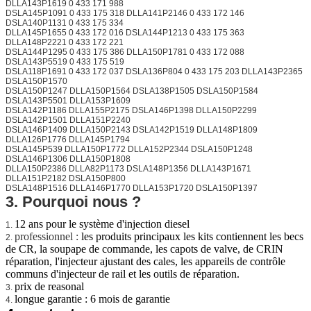
DLLA143P1619 0 433 171 988
DSLA145P1091 0 433 175 318 DLLA141P2146 0 433 172 146
DSLA140P1131 0 433 175 334
DLLA145P1655 0 433 172 016 DSLA144P1213 0 433 175 363
DLLA148P2221 0 433 172 221
DSLA144P1295 0 433 175 386 DLLA150P1781 0 433 172 088
DSLA143P5519 0 433 175 519
DSLA118P1691 0 433 172 037 DSLA136P804 0 433 175 203 DLLA143P2365
DSLA150P1570
DSLA150P1247 DLLA150P1564 DSLA138P1505 DSLA150P1584
DSLA143P5501 DLLA153P1609
DSLA142P1186 DLLA155P2175 DSLA146P1398 DLLA150P2299
DSLA142P1501 DLLA151P2240
DSLA146P1409 DLLA150P2143 DSLA142P1519 DLLA148P1809
DLLA126P1776 DLLA145P1794
DSLA145P539 DLLA150P1772 DLLA152P2344 DSLA150P1248
DSLA146P1306 DLLA150P1808
DLLA150P2386 DLLA82P1173 DSLA148P1356 DLLA143P1671
DLLA151P2182 DSLA150P800
DSLA148P1516 DLLA146P1770 DLLA153P1720 DSLA150P1397
3. Pourquoi nous ?
12 ans pour le système d'injection diesel
1.
professionnel :
les produits principaux les kits contiennent les becs
2.
de CR, la soupape de commande, les capots de valve, de CRIN
réparation, l'injecteur ajustant des cales, les appareils de contrôle
communs d'injecteur de rail et les outils de réparation.
prix de reasonal
3.
longue garantie : 6 mois de garantie
4.