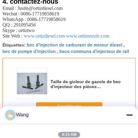
4.
contactez-nous
Email : Justin@ortizdiesel.com
Wechat : 0086-17719858619
WhatsApp : 0086-17719858619
QQ : 291095456
Skype : ortiztwo
Site Web :
www.ortizdiesel.com
www.ortiznozzle.com
bec d'injection de carburant de moteur diesel
Étiquettes:
,
bec de pompe d'injection
becs communs d'injecteur de rail
,
Taille de gicleur de gazole de bec
d'injecteur des pièces
DLLA142P2262 de bec d'injecteur
d'ORTIZ Cummins 5268408 “0 433
172 262
Continuer
Wang
Bec d'injecteur de Bosch
Plus
9:15 AM