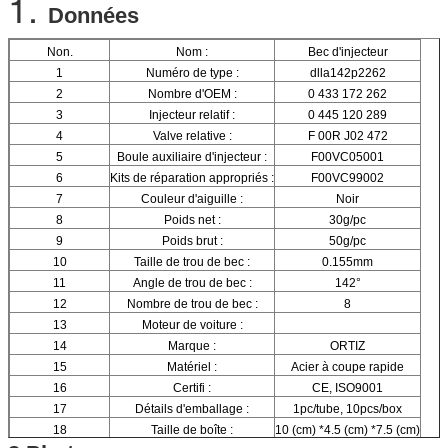
1.
Données
Non.
Nom :
Bec d'injecteur
1
Numéro de type :
dlla142p2262
2
Nombre d'OEM :
0 433 172 262
3
Injecteur relatif :
0 445 120 289
4
Valve relative :
F 00R J02 472
5
Boule auxiliaire d'injecteur :
F00VC05001
6
Kits de réparation appropriés :
F00VC99002
7
Couleur d'aiguille :
Noir
8
Poids net :
30g/pc
9
Poids brut :
50g/pc
10
Taille de trou de bec :
0.155mm
11
Angle de trou de bec :
142°
12
Nombre de trou de bec :
8
13
Moteur de voiture :
14
Marque :
ORTIZ
15
Matériel :
Acier à coupe rapide
16
Certifi :
CE, ISO9001
17
Détails d'emballage :
1pc/tube, 10pcs/box
18
Taille de boîte :
10 (cm) *4.5 (cm) *7.5 (cm)