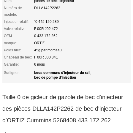
Nom:
pièces de bec d'injecteur
Numéro de
DLLA142P2262
modèle:
Injecteur relatif:
“0 445 120 289
Valve relative:
F 00R J02 472
OEM:
0 433 172 262
marque:
ORTIZ
Poids brut:
45g par morceau
Chapeau de bec:
F 00R J00 841
Garantie:
6 mois
becs communs d'injecteur de rail
Surligner:
,
bec de pompe d'injection
Taille 0 de gicleur de gazole de bec d'injecteur
des pièces DLLA142P2262 de bec d'injecteur
d'ORTIZ Cummins 5268408 433 172 262