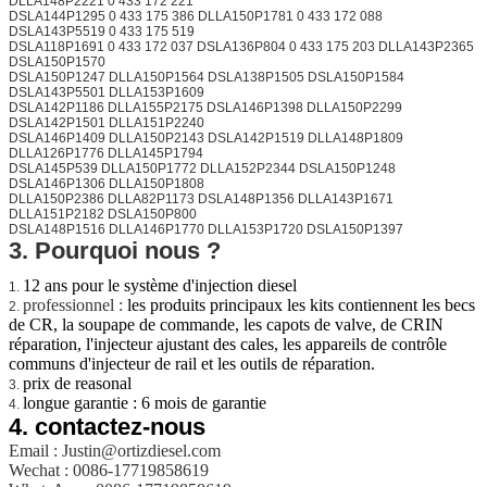
DLLA148P2221 0 433 172 221
DSLA144P1295 0 433 175 386 DLLA150P1781 0 433 172 088
DSLA143P5519 0 433 175 519
DSLA118P1691 0 433 172 037 DSLA136P804 0 433 175 203 DLLA143P2365
DSLA150P1570
DSLA150P1247 DLLA150P1564 DSLA138P1505 DSLA150P1584
DSLA143P5501 DLLA153P1609
DSLA142P1186 DLLA155P2175 DSLA146P1398 DLLA150P2299
DSLA142P1501 DLLA151P2240
DSLA146P1409 DLLA150P2143 DSLA142P1519 DLLA148P1809
DLLA126P1776 DLLA145P1794
DSLA145P539 DLLA150P1772 DLLA152P2344 DSLA150P1248
DSLA146P1306 DLLA150P1808
DLLA150P2386 DLLA82P1173 DSLA148P1356 DLLA143P1671
DLLA151P2182 DSLA150P800
DSLA148P1516 DLLA146P1770 DLLA153P1720 DSLA150P1397
3. Pourquoi nous ?
12 ans pour le système d'injection diesel
1.
professionnel :
les produits principaux les kits contiennent les becs
2.
de CR, la soupape de commande, les capots de valve, de CRIN
réparation, l'injecteur ajustant des cales, les appareils de contrôle
communs d'injecteur de rail et les outils de réparation.
prix de reasonal
3.
longue garantie : 6 mois de garantie
4.
4.
contactez-nous
Email : Justin@ortizdiesel.com
Wechat : 0086-17719858619