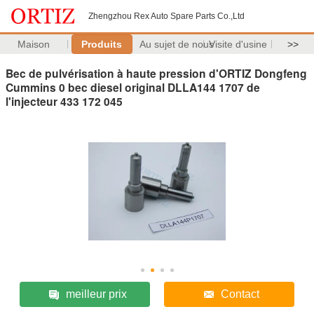
Zhengzhou Rex Auto Spare Parts Co.,Ltd
Maison
Produits
Au sujet de nous
Visite d'usine
>>
Bec de pulvérisation à haute pression d'ORTIZ Dongfeng
Cummins 0 bec diesel original DLLA144 1707 de
l'injecteur 433 172 045
meilleur prix
Contact