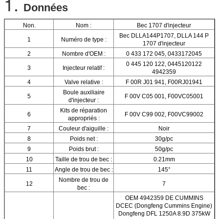
1.
Données
Non.
Nom :
Bec 1707 d'injecteur
Bec DLLA144P1707, DLLA 144 P
1
Numéro de type :
1707 d'injecteur
2
Nombre d'OEM :
0 433 172 045, 0433172045
0 445 120 122, 0445120122
3
Injecteur relatif :
4942359
4
Valve relative :
F 00R J01 941, F00RJ01941
Boule auxiliaire
5
F 00V C05 001, F00VC05001
d'injecteur :
Kits de réparation
6
F 00V C99 002, F00VC99002
appropriés :
7
Couleur d'aiguille :
Noir
8
Poids net :
30g/pc
9
Poids brut :
50g/pc
10
Taille de trou de bec :
0.21mm
11
Angle de trou de bec :
145°
Nombre de trou de
12
7
bec :
OEM 4942359 DE CUMMINS
DCEC (Dongfeng Cummins Engine)
Dongfeng DFL 1250A 8.9D 375kW