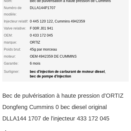
Nom:
Bec de pulvérisation à haute pression de Cummins
Numéro de
DLLA144P1707
modèle:
Injecteur relatif:
0 445 120 122, Cummins 4942359
Valve relative:
F 00R J01 941
OEM:
0 433 172 045
marque:
ORTIZ
Poids brut:
45g par morceau
moteur:
OEM 4942359 DE CUMMINS
Garantie:
6 mois
bec d'injection de carburant de moteur diesel
Surligner:
,
bec de pompe d'injection
Bec de pulvérisation à haute pression d'ORTIZ
Dongfeng Cummins 0 bec diesel original
DLLA144 1707 de l'injecteur 433 172 045