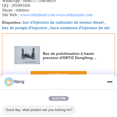
WhatsApp : 0086-17719858619
QQ : 291095456
Skype : ortiztwo
Site Web :
www.ortizdiesel.com
www.ortiznozzle.com
bec d'injection de carburant de moteur diesel
Étiquettes:
,
bec de pompe d'injection
becs communs d'injecteur de rail
,
Bec de pulvérisation à haute
pression d'ORTIZ Dongfeng
Cummins 0 bec diesel original
DLLA144 1707 de l'injecteur 433
172 045
Continuer
Wang
Bec d'injecteur de Bosch
Plus
10:03 PM
Good day, what product are you looking for?