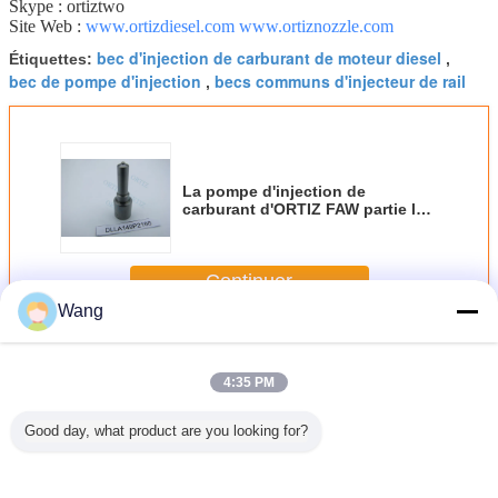
Skype : ortiztwo
Site Web :
www.ortizdiesel.com
www.ortiznozzle.com
bec d'injection de carburant de moteur diesel
Étiquettes:
,
bec de pompe d'injection
becs communs d'injecteur de rail
,
La pompe d'injection de
carburant d'ORTIZ FAW partie le
bec automatique DLLA149P2166
de distributeur du gazole P2166
de l'ensemble de bec DLLA 149
Continuer
Wang
Bec d'injecteur de Bosch
Plus
4:35 PM
Good day, what product are you looking for?
eur de
Ventilateur de
CE certifié
Nozzle d'injecteur
Kit de rép
nt Bosch
commande Bosch
BOSCH Buse
de carburant
de la bu
njection
certifié ISO9001
d'injecteur Noir
Bosch en acier à
l'injecteu