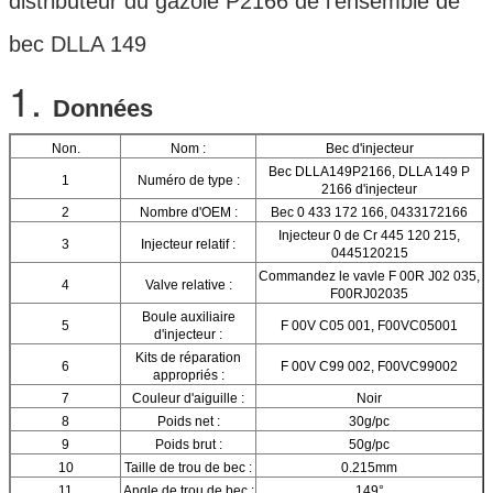
distributeur du gazole P2166 de l'ensemble de
bec DLLA 149
1.
Données
Non.
Nom :
Bec d'injecteur
Bec DLLA149P2166, DLLA 149 P
1
Numéro de type :
2166 d'injecteur
2
Nombre d'OEM :
Bec 0 433 172 166, 0433172166
Injecteur 0 de Cr 445 120 215,
3
Injecteur relatif :
0445120215
Commandez le vavle F 00R J02 035,
4
Valve relative :
F00RJ02035
Boule auxiliaire
5
F 00V C05 001, F00VC05001
d'injecteur :
Kits de réparation
6
F 00V C99 002, F00VC99002
appropriés :
7
Couleur d'aiguille :
Noir
8
Poids net :
30g/pc
9
Poids brut :
50g/pc
10
Taille de trou de bec :
0.215mm
11
Angle de trou de bec :
149°