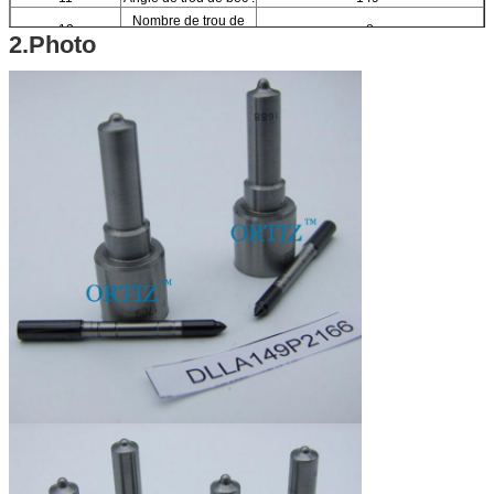
Nombre de trou de
12
8
2.Photo
bec :
FAW, camion J5, J6 de Jiefang
13
Moteur de voiture :
Xichai 390PS, 430PS, 6DM2
Libération J6 Xichai CA6DM2
14
Marque :
ORTIZ
15
Matériel :
Acier à coupe rapide