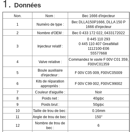
1.
Données
Non.
Nom :
Bec 1666 d'injecteur
Bec DLLA150P1666, DLLA 150 P
1
Numéro de type :
1666 d'injecteur
2
Nombre d'OEM :
Bec 0 433 172 022, 0433172022
0 445 110 293
0 445 110 407 GreatWall
3
Injecteur relatif :
1112100-E06
55577668
Commandez le vavle F 00V C01 359,
4
Valve relative :
F00VC01359
Boule auxiliaire
5
F 00V C05 009, F00VC05009
d'injecteur :
Kits de réparation
6
F 00V C99 002, F00VC99002
appropriés :
7
Couleur d'aiguille :
Noir
8
Poids net :
40g/pc
9
Poids brut :
50g/pc
10
Taille de trou de bec :
0.16mm
11
Angle de trou de bec :
150°
Nombre de trou de
12
6
bec :