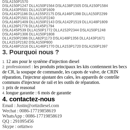
DSLA150P1570
DSLA150P1247 DLLA150P1564 DSLA138P1505 DSLA150P1584
DSLA143P5501 DLLA153P1609
DSLA142P1186 DLLA155P2175 DSLA146P1398 DLLA150P2299
DSLA142P1501 DLLA151P2240
DSLA146P1409 DLLA150P2143 DSLA142P1519 DLLA148P1809
DLLA126P1776 DLLA145P1794
DSLA145P539 DLLA150P1772 DLLA152P2344 DSLA150P1248
DSLA146P1306 DLLA150P1808
DLLA150P2386 DLLA82P1173 DSLA148P1356 DLLA143P1671
DLLA151P2182 DSLA150P800
DSLA148P1516 DLLA146P1770 DLLA153P1720 DSLA150P1397
3. Pourquoi nous ?
12 ans pour le système d'injection diesel
1.
professionnel :
les produits principaux les kits contiennent les becs
2.
de CR, la soupape de commande, les capots de valve, de CRIN
réparation, l'injecteur ajustant des cales, les appareils de contrôle
communs d'injecteur de rail et les outils de réparation.
prix de reasonal
3.
longue garantie : 6 mois de garantie
4.
4.
contactez-nous
Email : Justin@ortizdiesel.com
Wechat : 0086-17719858619
WhatsApp : 0086-17719858619
QQ : 291095456
Skype : ortiztwo