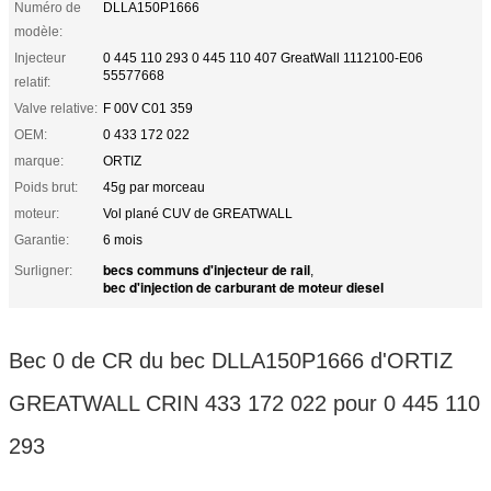
Numéro de
DLLA150P1666
modèle:
Injecteur
0 445 110 293 0 445 110 407 GreatWall 1112100-E06
55577668
relatif:
Valve relative:
F 00V C01 359
OEM:
0 433 172 022
marque:
ORTIZ
Poids brut:
45g par morceau
moteur:
Vol plané CUV de GREATWALL
Garantie:
6 mois
becs communs d'injecteur de rail
Surligner:
,
bec d'injection de carburant de moteur diesel
Bec 0 de CR du bec DLLA150P1666 d'ORTIZ
GREATWALL CRIN 433 172 022 pour 0 445 110
293