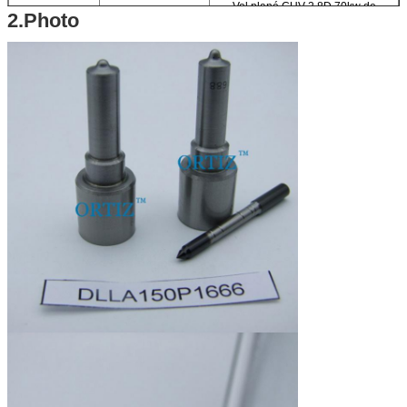
Vol plané CUV 2.8D 70kw de
2.Photo
GREATWALL
Vol plané CUV 2.8D Turbo 85kw de
GREATWALL
13
Moteur de voiture :
Marin 2.8D 70kw de GREATWALL
GREATWALL Wingle 2.8D 4x4 70kw
insignes d'opel - zafira 2,0 A20D -
A20DT
14
Marque :
ORTIZ