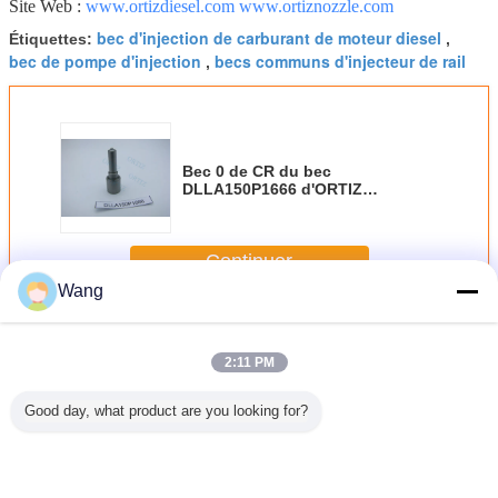
Site Web :
www.ortizdiesel.com
www.ortiznozzle.com
bec d'injection de carburant de moteur diesel
Étiquettes:
,
bec de pompe d'injection
becs communs d'injecteur de rail
,
Bec 0 de CR du bec
DLLA150P1666 d'ORTIZ
GREATWALL CRIN 433 172 022
pour 0 445 110 293
Continuer
Wang
Bec d'injecteur de Bosch
Plus
2:11 PM
Good day, what product are you looking for?
eur de
Ventilateur de
CE certifié
Nozzle d'injecteur
Kit de rép
nt Bosch
commande Bosch
BOSCH Buse
de carburant
de la bu
njection
certifié ISO9001
d'injecteur Noir
Bosch en acier à
l'injecteu
iguille
Aiguille en acier à
grande vitesse
30 g Pi