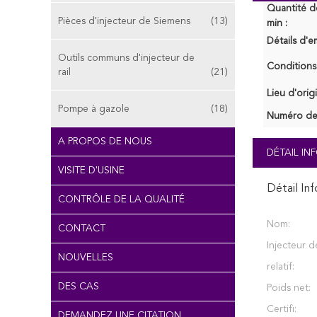
Quantité 
Pièces d'injecteur de Siemens
(13)
min :
Détails d'e
Outils communs d'injecteur de
Conditions
rail
(21)
Lieu d'orig
Pompe à gazole
(18)
Numéro de
A PROPOS DE NOUS
DÉTAIL I
VISITE D'USINE
Détail In
CONTRÔLE DE LA QUALITÉ
Nom:
CONTACT
Injecteur d
NOUVELLES
relatif:
DES CAS
Poids net:
Certifi:
DEMANDEZ UNE CITATION