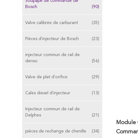
Soupape de commande de
Bosch
(90)
Valve calibrée de carburant
(35)
Pièces d'injecteur de Bosch
(23)
injecteur commun de rail de
denso
(56)
Valve de plat d'orifice
(29)
Cales diesel d'injecteur
(13)
Injecteur commun de rail de
Delphes
(21)
Module 
pièces de rechange de chenille
(34)
Command