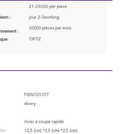
21-23USD per piece
aison :
jour 2-3working
20000 pièces par mois
onnement :
ORTIZ
que:
F00VC01377
slivery
Acier à coupe rapide
îte:
12,5 (cm) *2.5 (cm) *2.5 (cm)