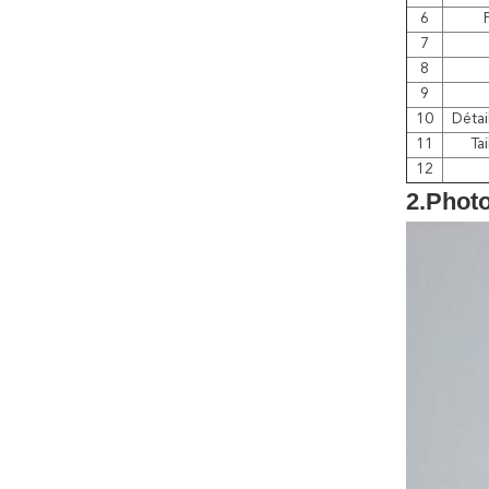
6
7
8
9
10
Détai
11
Tai
12
2.Phot