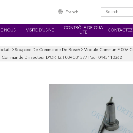
French
CONTRÔLE DE QUA
DE NOUS
VISITE D'USINE
CONTACTEZ
LITÉ
oduits
Soupape De Commande De Bosch
Module Commun F 00V C01 
 Commande D'injecteur D'ORTIZ F00VC01377 Pour 0445110362