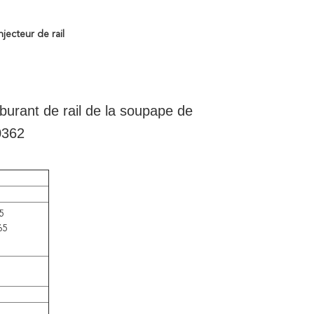
jecteur de rail
urant de rail de la soupape de
0362
5
65