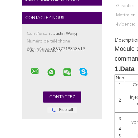
Garantie:
Mettre en
CONTACTEZ NOUS
évidence:
ContPerson :
Justin Wang
Descriptio
Numéro de téléphone :
Module c
WhatsApp :
+8617719858619
+8617719858619
command
1.Data
Non
1
Co
Inje
2
Free call
3
voi
4
5