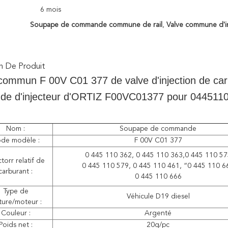
6 mois
Soupape de commande commune de rail
,
Valve commune d'in
n De Produit
ommun F 00V C01 377 de valve d'injection de carb
e d'injecteur d'ORTIZ F00VC01377 pour 044511
Nom :
Soupape de commande
de modèle :
F 00V C01 377
0 445 110 362, 0 445 110 363,0 445 110 57
ctorr relatif de
0 445 110 579, 0 445 110 461, “0 445 110 6
carburant :
0 445 110 666
Type de
Véhicule D19 diesel
ture/moteur :
Couleur :
Argenté
Poids net :
20g/pc