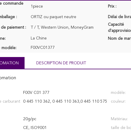
de commande
1piece
Prix :
mballage :
ORTIZ ou paquet neutre
Délai de livr
Capacité
 de paiement :
T / T, Western Union, MoneyGram
d'approvisi
La Chine
ine:
Nom de mar
F00VC01377
 modèle:
NFOMATION
DESCRIPTION DE PRODUIT
fomation
F00V C01 377
modèle:
e carburant
0 445 110 362, 0 445 110 363,0 445 110 575
couleur:
20g/pc
Matériau:
CE, ISO9001
taille de bo