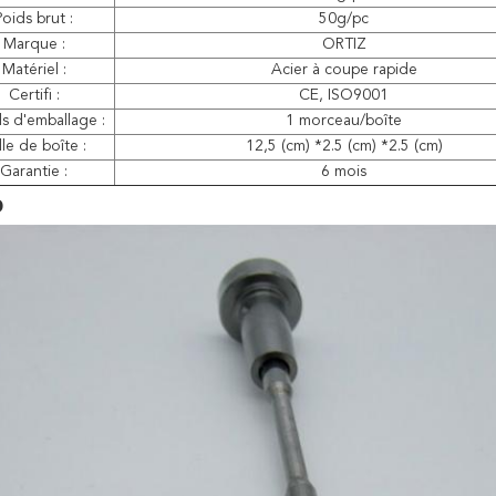
Poids brut :
50g/pc
Marque :
ORTIZ
Matériel :
Acier à coupe rapide
Certifi :
CE, ISO9001
ls d'emballage :
1 morceau/boîte
lle de boîte :
12,5 (cm) *2.5 (cm) *2.5 (cm)
Garantie :
6 mois
o