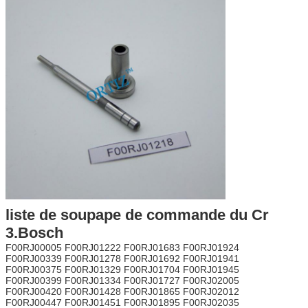
liste de soupape de commande du Cr
3.Bosch
F00RJ00005 F00RJ01222 F00RJ01683 F00RJ01924
F00RJ00339 F00RJ01278 F00RJ01692 F00RJ01941
F00RJ00375 F00RJ01329 F00RJ01704 F00RJ01945
F00RJ00399 F00RJ01334 F00RJ01727 F00RJ02005
F00RJ00420 F00RJ01428 F00RJ01865 F00RJ02012
F00RJ00447 F00RJ01451 F00RJ01895 F00RJ02035