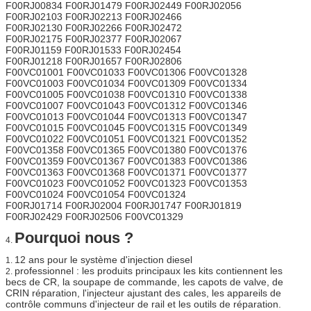
F00RJ00834 F00RJ01479 F00RJ02449 F00RJ02056
F00RJ02103 F00RJ02213 F00RJ02466
F00RJ02130 F00RJ02266 F00RJ02472
F00RJ02175 F00RJ02377 F00RJ02067
F00RJ01159 F00RJ01533 F00RJ02454
F00RJ01218 F00RJ01657 F00RJ02806
F00VC01001 F00VC01033 F00VC01306 F00VC01328
F00VC01003 F00VC01034 F00VC01309 F00VC01334
F00VC01005 F00VC01038 F00VC01310 F00VC01338
F00VC01007 F00VC01043 F00VC01312 F00VC01346
F00VC01013 F00VC01044 F00VC01313 F00VC01347
F00VC01015 F00VC01045 F00VC01315 F00VC01349
F00VC01022 F00VC01051 F00VC01321 F00VC01352
F00VC01358 F00VC01365 F00VC01380 F00VC01376
F00VC01359 F00VC01367 F00VC01383 F00VC01386
F00VC01363 F00VC01368 F00VC01371 F00VC01377
F00VC01023 F00VC01052 F00VC01323 F00VC01353
F00VC01024 F00VC01054 F00VC01324
F00RJ01714 F00RJ02004 F00RJ01747 F00RJ01819
F00RJ02429 F00RJ02506 F00VC01329
Pourquoi nous ?
4.
12 ans pour le système d'injection diesel
1.
professionnel : les produits principaux les kits contiennent les
2.
becs de CR, la soupape de commande, les capots de valve, de
CRIN réparation, l'injecteur ajustant des cales, les appareils de
contrôle communs d'injecteur de rail et les outils de réparation.