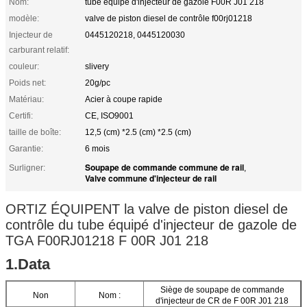
Nom:
tube équipé d'injecteur de gazole F00R J01 218
modèle:
valve de piston diesel de contrôle f00rj01218
Injecteur de
0445120218, 0445120030
carburant relatif:
couleur:
slivery
Poids net:
20g/pc
Matériau:
Acier à coupe rapide
Certifi:
CE, ISO9001
taille de boîte:
12,5 (cm) *2.5 (cm) *2.5 (cm)
Garantie:
6 mois
Soupape de commande commune de rail
Surligner:
,
Valve commune d'injecteur de rail
ORTIZ ÉQUIPENT la valve de piston diesel de
contrôle du tube équipé d'injecteur de gazole de
TGA F00RJ01218 F 00R J01 218
1.Data
Siège de soupape de commande
Non
Nom :
d'injecteur de CR de F 00R J01 218