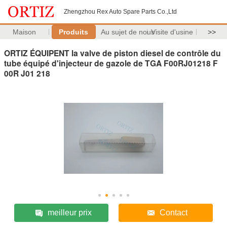
Zhengzhou Rex Auto Spare Parts Co.,Ltd
Maison
Produits
Au sujet de nous
Visite d'usine
>>
ORTIZ ÉQUIPENT la valve de piston diesel de contrôle du
tube équipé d'injecteur de gazole de TGA F00RJ01218 F
00R J01 218
meilleur prix
Contact