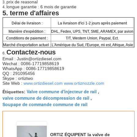
prix de reasonal
3.
longue garantie : 6 mois de garantie
4.
5.
terme d'affaires
Délai de livraison :
La livraison d'ici 1-2 jours après paiement
Manière d'expédition :
DHL, Fedex, UPS, TNT, SME, ARAMEX, par avion
Conditions de paiement :
T/T, Western Union, Paypal, Ect.
Marché d'exportation actuel :
L'Amérique du Sud, l'Europe, mi est, Afrique, Asie
Contactez-nous
6.
Email : Justin@ortizdiesel.com
Wechat : 0086-17719858619
WhatsApp : 0086-17719858619
QQ : 291095456
Skype : ortiztwo
Site Web :
www.ortizdiesel.com
www.ortiznozzle.com
Valve commune d'injecteur de rail
Étiquettes:
,
valve commune de décompression de rail
,
Soupape de commande commune de rail
ORTIZ ÉQUIPENT la valve de