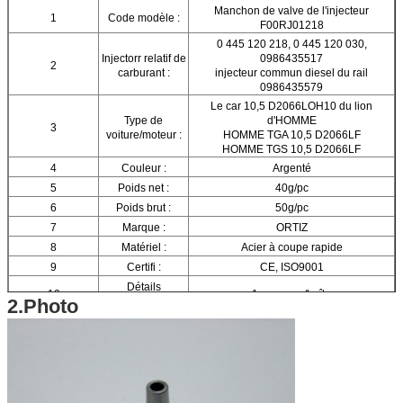
Manchon de valve de l'injecteur
1
Code modèle :
F00RJ01218
0 445 120 218, 0 445 120 030,
Injectorr relatif de
0986435517
2
carburant :
injecteur commun diesel du rail
0986435579
Le car 10,5 D2066LOH10 du lion
Type de
d'HOMME
3
voiture/moteur :
HOMME TGA 10,5 D2066LF
HOMME TGS 10,5 D2066LF
4
Couleur :
Argenté
5
Poids net :
40g/pc
6
Poids brut :
50g/pc
7
Marque :
ORTIZ
8
Matériel :
Acier à coupe rapide
9
Certifi :
CE, ISO9001
Détails
10
1 morceau/boîte
2.Photo
d'emballage :
11
Taille de boîte :
12,5 (cm) *2.5 (cm) *2.5 (cm)
12
Garantie :
6 mois