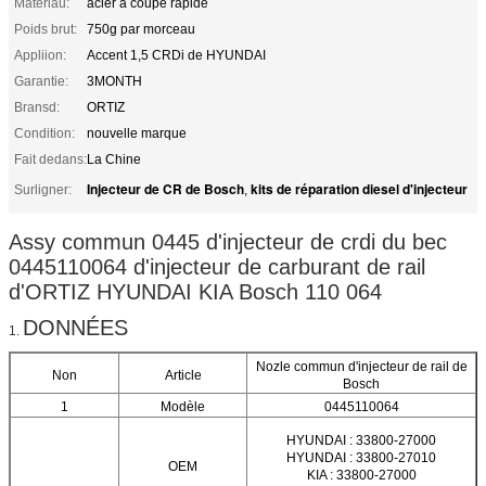
Matériau:
acier à coupe rapide
Poids brut:
750g par morceau
Appliion:
Accent 1,5 CRDi de HYUNDAI
Garantie:
3MONTH
Bransd:
ORTIZ
Condition:
nouvelle marque
Fait dedans:
La Chine
Injecteur de CR de Bosch
kits de réparation diesel d'injecteur
Surligner:
,
Assy commun 0445 d'injecteur de crdi du bec
0445110064 d'injecteur de carburant de rail
d'ORTIZ HYUNDAI KIA Bosch 110 064
DONNÉES
1.
Nozle commun d'injecteur de rail de
Non
Article
Bosch
1
Modèle
0445110064
HYUNDAI : 33800-27000
HYUNDAI : 33800-27010
OEM
KIA : 33800-27000