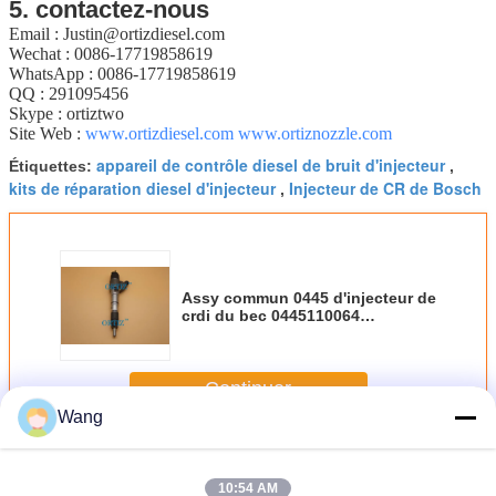
5. contactez-nous
Email : Justin@ortizdiesel.com
Wechat : 0086-17719858619
WhatsApp : 0086-17719858619
QQ : 291095456
Skype : ortiztwo
Site Web :
www.ortizdiesel.com
www.ortiznozzle.com
appareil de contrôle diesel de bruit d'injecteur
Étiquettes:
,
kits de réparation diesel d'injecteur
Injecteur de CR de Bosch
,
Assy commun 0445 d'injecteur de
crdi du bec 0445110064
d'injecteur de carburant de rail
d'ORTIZ HYUNDAI KIA Bosch 110
064
Continuer
Wang
Injecteur commun de rail de Bosch
Plus
10:54 AM