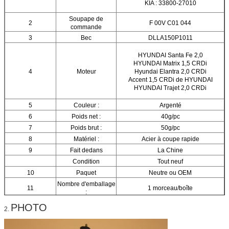
KIA : 33800-27010
Soupape de
2
F 00V C01 044
commande
3
Bec
DLLA150P1011
HYUNDAI Santa Fe 2,0
HYUNDAI Matrix 1,5 CRDi
4
Moteur
Hyundai Elantra 2,0 CRDi
Accent 1,5 CRDi de HYUNDAI
HYUNDAI Trajet 2,0 CRDi
5
Couleur :
Argenté
6
Poids net :
40g/pc
7
Poids brut :
50g/pc
8
Matériel :
Acier à coupe rapide
9
Fait dedans
La Chine
Condition
Tout neuf
10
Paquet
Neutre ou OEM
Nombre d'emballage
11
1 morceau/boîte
:
12
Taille de boîte :
12,5 (cm) *2.5 (cm) *2.5 (cm)
PHOTO
2.
13
Garantie :
3 mois