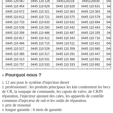
0445 120 067
0445 120 126
0445120218
0445120030
0445
0445 110 454
0445 110 629
0445 110 628
0445 110 631
044
0445 110 672
0445 110 321
0445 110 363
0445 110 363
044
0445 110 612
0445 110 721
0445 110 575
0445 110 579
0445
0445 110 733
0445 110 633
0445 110 632
0445 110 694
0445
0445 110 539
0445 110 293
0445 110 442
0445 110 443
0445
0445 110 356
0445 110 486
0445 110 487
0445 110 335
044
0445 110 817
0445 110 412
0445 110 343
0445 110 710
0445
0445 110 494
0445 110 715
0445 110 511
0445 110 422
0445
0445 110 527
0445 110 529
0445 110 359
0445 110 660
0445
0445 110 385
0445 110 317
0445 110 291
0445 110 447
0445
0445 110 313
0445 110 531
0445 110 366
0445 110 691
0445
0445 110 757
0445 110 533
0445 110 333
0445 110 692
0445
0445110376
0445 110 541
0445 110 305
0445 110 537
0445
Pourquoi nous ?
4.
12 ans pour le système d'injection diesel
1.
professionnel : les produits principaux les kits contiennent les becs
2.
de CR, la soupape de commande, les capots de valve, de CRIN
réparation, l'injecteur ajustant des cales, les appareils de contrôle
communs d'injecteur de rail et les outils de réparation.
prix de reasonal
3.
longue garantie : 6 mois de garantie
4.