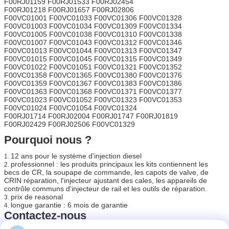
F00RJ01159 F00RJ01533 F00RJ02454
F00RJ01218 F00RJ01657 F00RJ02806
F00VC01001 F00VC01033 F00VC01306 F00VC01328
F00VC01003 F00VC01034 F00VC01309 F00VC01334
F00VC01005 F00VC01038 F00VC01310 F00VC01338
F00VC01007 F00VC01043 F00VC01312 F00VC01346
F00VC01013 F00VC01044 F00VC01313 F00VC01347
F00VC01015 F00VC01045 F00VC01315 F00VC01349
F00VC01022 F00VC01051 F00VC01321 F00VC01352
F00VC01358 F00VC01365 F00VC01380 F00VC01376
F00VC01359 F00VC01367 F00VC01383 F00VC01386
F00VC01363 F00VC01368 F00VC01371 F00VC01377
F00VC01023 F00VC01052 F00VC01323 F00VC01353
F00VC01024 F00VC01054 F00VC01324
F00RJ01714 F00RJ02004 F00RJ01747 F00RJ01819
F00RJ02429 F00RJ02506 F00VC01329
Pourquoi nous ?
12 ans pour le système d'injection diesel
1.
professionnel : les produits principaux les kits contiennent les
2.
becs de CR, la soupape de commande, les capots de valve, de
CRIN réparation, l'injecteur ajustant des cales, les appareils de
contrôle communs d'injecteur de rail et les outils de réparation.
prix de reasonal
3.
longue garantie : 6 mois de garantie
4.
Contactez-nous
Email : Justin@ortizdiesel.com