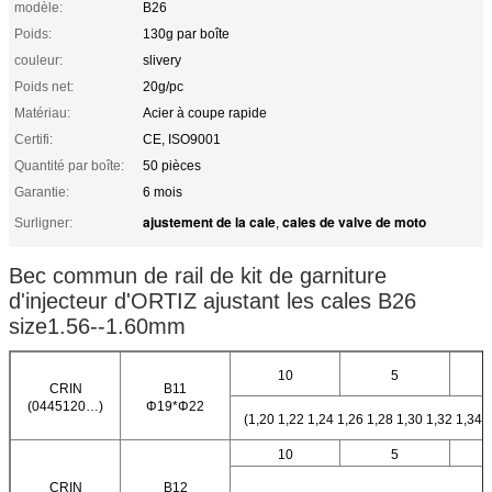
modèle:
B26
Poids:
130g par boîte
couleur:
slivery
Poids net:
20g/pc
Matériau:
Acier à coupe rapide
Certifi:
CE, ISO9001
Quantité par boîte:
50 pièces
Garantie:
6 mois
ajustement de la cale
cales de valve de moto
Surligner:
,
Bec commun de rail de kit de garniture
d'injecteur d'ORTIZ ajustant les cales B26
size1.56--1.60mm
10
5
CRIN
B11
(0445120…)
Φ19*Φ22
(1,20 1,22 1,24 1,26 1,28 1,30 1,32 1,34 
10
5
CRIN
B12