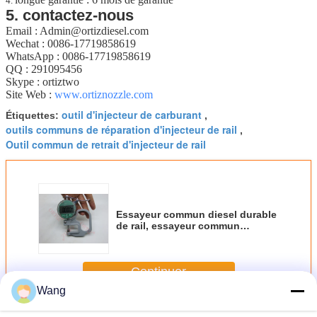
4.
5. contactez-nous
Email : Admin@ortizdiesel.com
Wechat : 0086-17719858619
WhatsApp : 0086-17719858619
QQ : 291095456
Skype : ortiztwo
Site Web :
www.ortiznozzle.com
outil d'injecteur de carburant
Étiquettes:
,
outils communs de réparation d'injecteur de rail
,
Outil commun de retrait d'injecteur de rail
Essayeur commun diesel durable
de rail, essayeur commun
d'injecteur du rail 400G
Continuer
Wang
Outils communs d'injecteur de rail
Plus