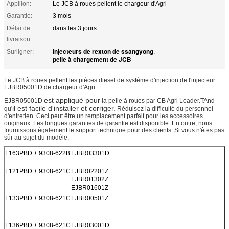
Appliion:
Le JCB à roues pellent le chargeur d'Agri
Garantie:
3 mois
Délai de
dans les 3 jours
livraison:
injecteurs de rexton de ssangyong
Surligner:
,
pelle à chargement de JCB
Le JCB à roues pellent les pièces diesel de système d'injection de l'injecteur
EJBR05001D de chargeur d'Agri
est appliqué pour
EJBR05001D
la pelle à roues par CB Agri Loader.TAnd
il est facile d'installer et corriger.
qu'
Réduisez la difficulté du personnel
d'entretien. Ceci peut être un remplacement parfait pour les accessoires
originaux. Les longues garanties de garantie est disponible. En outre, nous
fournissons également le support technique pour des clients. Si vous n'êtes pas
sûr au sujet du modèle,
L163PBD + 9308-622B
EJBR03301D
L121PBD + 9308-621C
EJBR02201Z
EJBR01302Z
EJBR01601Z
L133PBD + 9308-621C
EJBR00501Z
L136PBD + 9308-621C
EJBR03001D