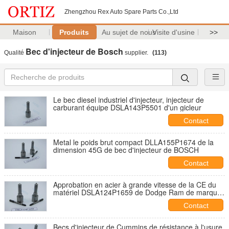
Zhengzhou Rex Auto Spare Parts Co.,Ltd
Maison
Produits
Au sujet de nous
Visite d'usine
>>
Bec d'injecteur de Bosch
Qualité
supplier.
(113)
Le bec diesel industriel d'injecteur, injecteur de
carburant équipe DSLA143P5501 d'un gicleur
Contact
Metal le poids brut compact DLLA155P1674 de la
dimension 45G de bec d'injecteur de BOSCH
Contact
Approbation en acier à grande vitesse de la CE du
matériel DSLA124P1659 de Dodge Ram de marque
de BOSCH
Contact
Becs d'injecteur de Cummins de résistance à l'usure,