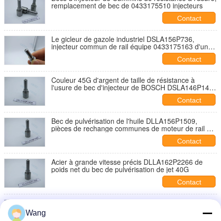
remplacement de bec de 0433175510 injecteurs
Contact
Le gicleur de gazole industriel DSLA156P736,
injecteur commun de rail équipe 0433175163 d'un
gicleur
Contact
Couleur 45G d'argent de taille de résistance à
l'usure de bec d'injecteur de BOSCH DSLA146P1409
diverse
Contact
Bec de pulvérisation de l'huile DLLA156P1509,
pièces de rechange communes de moteur de rail de
poids léger
Contact
Acier à grande vitesse précis DLLA162P2266 de
poids net du bec de pulvérisation de jet 40G
Contact
Couleur commune de noir de la haute performance
DSLA143P1523 de bec d'injecteur de BOSCH de rail
Wang