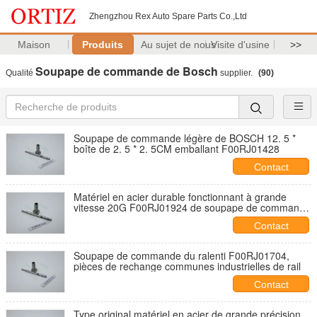
Zhengzhou Rex Auto Spare Parts Co.,Ltd
Maison
Produits
Au sujet de nous
Visite d'usine
>>
Soupape de commande de Bosch
Qualité
supplier.
(90)
Soupape de commande légère de BOSCH 12. 5 *
boîte de 2. 5 * 2. 5CM emballant F00RJ01428
Contact
Matériel en acier durable fonctionnant à grande
vitesse 20G F00RJ01924 de soupape de commande
de BOSCH
Contact
Soupape de commande du ralenti F00RJ01704,
pièces de rechange communes industrielles de rail
Contact
Type original matériel en acier de grande précision