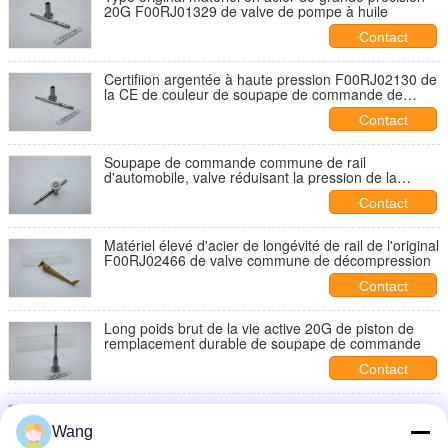
20G F00RJ01329 de valve de pompe à huile
Contact
Certifiion argentée à haute pression F00RJ02130 de
la CE de couleur de soupape de commande de
BOSCH
Contact
Soupape de commande commune de rail
d'automobile, valve réduisant la pression de la
vapeur F00RJ02806
Contact
Matériel élevé d'acier de longévité de rail de l'original
F00RJ02466 de valve commune de décompression
Contact
Long poids brut de la vie active 20G de piston de
remplacement durable de soupape de commande
Contact
Injecteur F00RJ01657 d'assemblage de soupape de
commande de BOSCH de haute performance
Wang